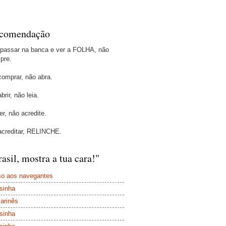
comendação
 passar na banca e ver a FOLHA, não
pre.
comprar, não abra.
brir, não leia.
er, não acredite.
acreditar, RELINCHE.
asil, mostra a tua cara!"
so aos navegantes
sinha
arinês
sinha