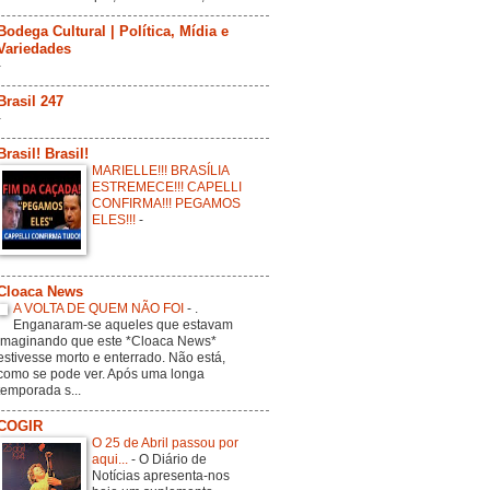
Bodega Cultural | Política, Mídia e
Variedades
-
Brasil 247
-
Brasil! Brasil!
MARIELLE!!! BRASÍLIA
ESTREMECE!!! CAPELLI
CONFIRMA!!! PEGAMOS
ELES!!!
-
Cloaca News
A VOLTA DE QUEM NÃO FOI
-
.
Enganaram-se aqueles que estavam
imaginando que este *Cloaca News*
estivesse morto e enterrado. Não está,
como se pode ver. Após uma longa
temporada s...
COGIR
O 25 de Abril passou por
aqui...
-
O Diário de
Notícias apresenta-nos