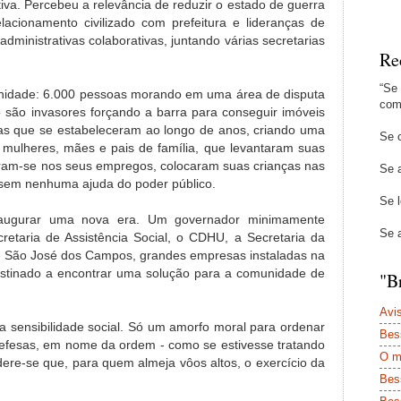
iva. Percebeu a relevância de reduzir o estado de guerra
lacionamento civilizado com prefeitura e lideranças de
dministrativas colaborativas, juntando várias secretarias
Re
“Se
unidade: 6.000 pessoas morando em uma área de disputa
com
o são invasores forçando a barra para conseguir imóveis
ias que se estabeleceram ao longo de anos, criando uma
Se 
 mulheres, mães e pais de família, que levantaram suas
aram-se nos seus empregos, colocaram suas crianças nas
Se a
sem nenhuma ajuda do poder público.
Se l
augurar uma nova era. Um governador minimamente
Se 
retaria de Assistência Social, o CDHU, a Secretaria da
 de São José dos Campos, grandes empresas instaladas na
estinado a encontrar uma solução para a comunidade de
"Br
Avi
 sensibilidade social. Só um amorfo moral para ordenar
Bes
defesas, em nome da ordem - como se estivesse tratando
O m
re-se que, para quem almeja vôos altos, o exercício da
Bes