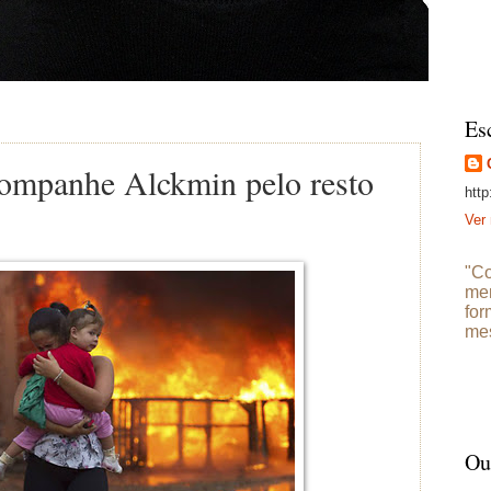
Es
ompanhe Alckmin pelo resto
http
Ver 
"Co
mer
for
mes
Ou