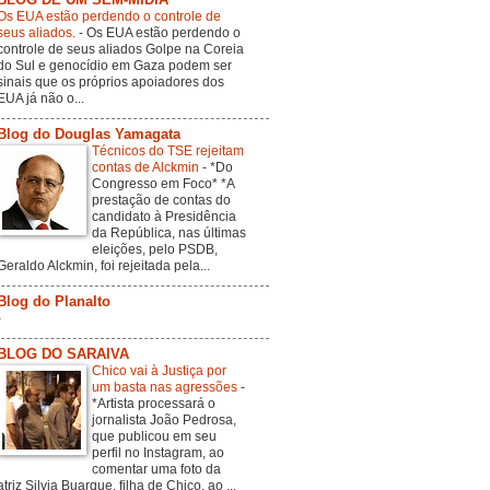
Os EUA estão perdendo o controle de
seus aliados.
-
Os EUA estão perdendo o
controle de seus aliados Golpe na Coreia
do Sul e genocídio em Gaza podem ser
sinais que os próprios apoiadores dos
EUA já não o...
Blog do Douglas Yamagata
Técnicos do TSE rejeitam
contas de Alckmin
-
*Do
Congresso em Foco* *A
prestação de contas do
candidato à Presidência
da República, nas últimas
eleições, pelo PSDB,
Geraldo Alckmin, foi rejeitada pela...
Blog do Planalto
-
BLOG DO SARAIVA
Chico vai à Justiça por
um basta nas agressões
-
*Artista processará o
jornalista João Pedrosa,
que publicou em seu
perfil no Instagram, ao
comentar uma foto da
atriz Silvia Buarque, filha de Chico, ao ...