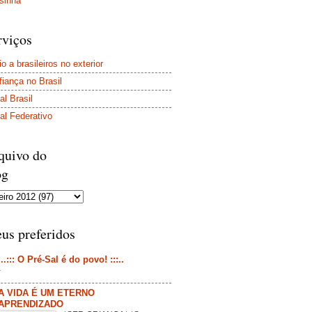
sinha
rviços
o a brasileiros no exterior
iança no Brasil
al Brasil
al Federativo
quivo do
og
us preferidos
...::: O Pré-Sal é do povo! :::..
-
A VIDA É UM ETERNO
APRENDIZADO