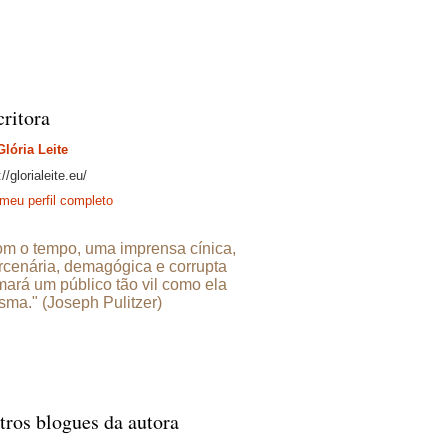
critora
Glória Leite
://glorialeite.eu/
meu perfil completo
m o tempo, uma imprensa cínica,
cenária, demagógica e corrupta
mará um público tão vil como ela
ma." (Joseph Pulitzer)
tros blogues da autora