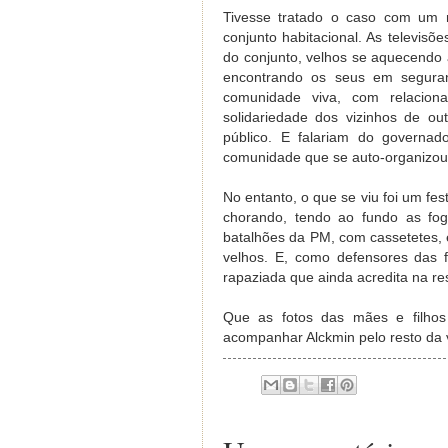
Tivesse tratado o caso com um 
conjunto habitacional. As televis
do conjunto, velhos se aquecendo a
encontrando os seus em seguran
comunidade viva, com relacion
solidariedade dos vizinhos de ou
público. E falariam do governa
comunidade que se auto-organizou -
No entanto, o que se viu foi um fes
chorando, tendo ao fundo as fog
batalhões da PM, com cassetetes, 
velhos. E, como defensores das f
rapaziada que ainda acredita na res
Que as fotos das mães e filho
acompanhar Alckmin pelo resto da vi