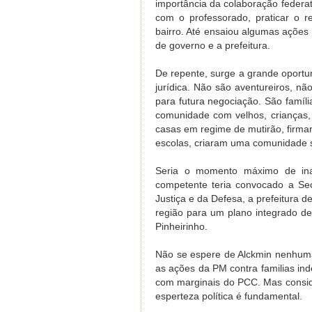
importância da colaboração federat
com o professorado, praticar o re
bairro. Até ensaiou algumas ações a
de governo e a prefeitura.
De repente, surge a grande oport
jurídica. Não são aventureiros, nã
para futura negociação. São famíl
comunidade com velhos, crianças,
casas em regime de mutirão, firm
escolas, criaram uma comunidade 
Seria o momento máximo de in
competente teria convocado a Sec
Justiça e da Defesa, a prefeitura
região para um plano integrado d
Pinheirinho.
Não se espere de Alckmin nenhuma
as ações da PM contra familias in
com marginais do PCC. Mas conside
esperteza política é fundamental.