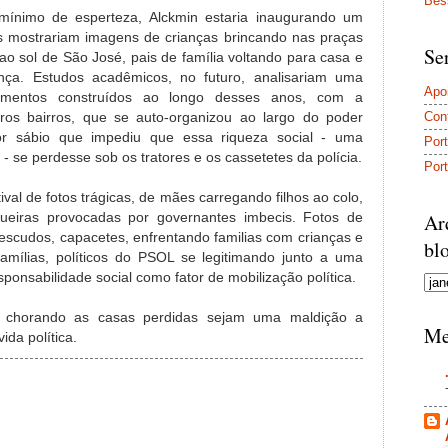
Bes
mínimo de esperteza, Alckmin estaria inaugurando um
ões mostrariam imagens de crianças brincando nas praças
Se
o sol de São José, pais de família voltando para casa e
ça. Estudos acadêmicos, no futuro, analisariam uma
Apoi
amentos construídos ao longo desses anos, com a
Conf
tros bairros, que se auto-organizou ao largo do poder
dor sábio que impediu que essa riqueza social - uma
Port
 se perdesse sob os tratores e os cassetetes da polícia.
Port
tival de fotos trágicas, de mães carregando filhos ao colo,
Ar
ueiras provocadas por governantes imbecis. Fotos de
escudos, capacetes, enfrentando familias com crianças e
bl
amílias, políticos do PSOL se legitimando junto a uma
ponsabilidade social como fator de mobilização política.
s chorando as casas perdidas sejam uma maldição a
Me
da política.