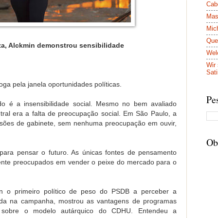
Cab
Mas
Mich
Que
a, Alckmin demonstrou sensibilidade
Wel
Wir 
Sati
ga pela janela oportunidades políticas.
Pe
tido é a insensibilidade social. Mesmo no bem avaliado
tral era a falta de preocupação social. Em São Paulo, a
ecisões de gabinete, sem nenhuma preocupação em ouvir,
Ob
 para pensar o futuro. As únicas fontes de pensamento
amente preocupados em vender o peixe do mercado para o
in o primeiro político de peso do PSDB a perceber a
inda na campanha, mostrou as vantagens de programas
" sobre o modelo autárquico do CDHU. Entendeu a