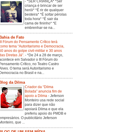
-
*SER CRIANÇA* *Ser
criança é brincar de ser
herói* *É rir de qualquer
besteira* *É soltar pérolas
toda hora* *É sair da
cama de fininho* *E
embrenhar-se na...
Bahia de Fato
III Fórum do Pensamento Crítico terá
como tema “Autoritarismo e Democracia,
50 anos do golpe civil-militar e 30 anos
das Diretas Já”.
-
*De 24 a 28 de março,
acontece em Salvador o III Fórum do
Pensamento Crítico, no Teatro Castro
Alves. O tema será Autoritarismo e
Democracia no Brasil e na...
Blog da Dilma
Criador da “Dilma
Bolada” anuncia fim de
apoio a Dilma
-
Jeferson
Monteiro usa rede social
para dizer que não
apoiará Dilma e que ela
preferiu apoio do PMDB e
empresários. O publicitário Jeferson
Monteiro, que ...
BLOG DE UM SEM-MÍDIA